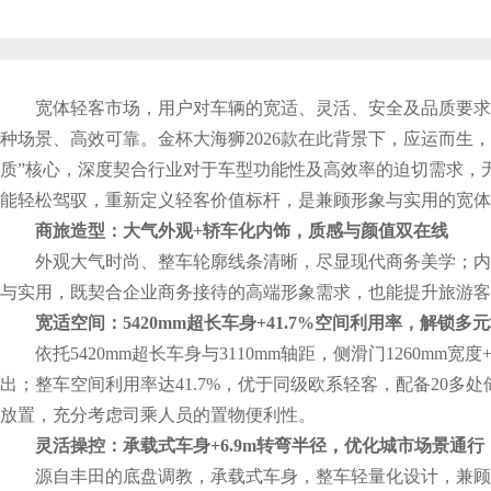
宽体轻客市场，用户对车辆的宽适、灵活、安全及品质要求
种场景、高效可靠。金杯大海狮2026款在此背景下，应运而生
质”核心，深度契合行业对于车型功能性及高效率的迫切需求，
能轻松驾驭，重新定义轻客价值标杆，是兼顾形象与实用的宽体
商旅造型：大气外观+轿车化内饰，质感与颜值双在线
外观大气时尚、整车轮廓线条清晰，尽显现代商务美学；内
与实用，既契合企业商务接待的高端形象需求，也能提升旅游客
宽适空间：5420mm超长车身+41.7%空间利用率，解锁多
依托5420mm超长车身与3110mm轴距，侧滑门1260mm宽
出；整车空间利用率达41.7%，优于同级欧系轻客，配备20多
放置，充分考虑司乘人员的置物便利性。
灵活操控：承载式车身+6.9m转弯半径，优化城市场景通行
源自丰田的底盘调教，承载式车身，整车轻量化设计，兼顾