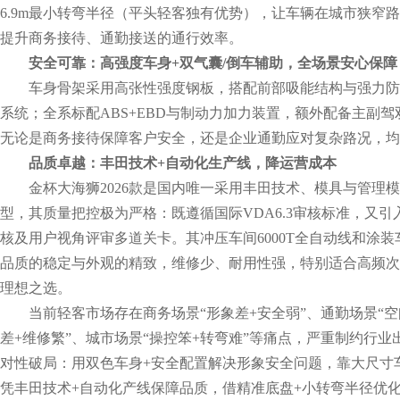
6.9m最小转弯半径（平头轻客独有优势），让车辆在城市狭窄
提升商务接待、通勤接送的通行效率。
安全可靠：高强度车身+双气囊/倒车辅助，全场景安心保障
车身骨架采用高张性强度钢板，搭配前部吸能结构与强力防
系统；全系标配ABS+EBD与制动力加力装置，额外配备主副
无论是商务接待保障客户安全，还是企业通勤应对复杂路况，均
品质卓越：丰田技术+自动化生产线，降运营成本
金杯大海狮2026款是国内唯一采用丰田技术、模具与管理
型，其质量把控极为严格：既遵循国际VDA6.3审核标准，又引入
核及用户视角评审多道关卡。其冲压车间6000T全自动线和涂
品质的稳定与外观的精致，维修少、耐用性强，特别适合高频次
理想之选。
当前轻客市场存在商务场景“形象差+安全弱”、通勤场景“空
差+维修繁”、城市场景“操控笨+转弯难”等痛点，严重制约行业出
对性破局：用双色车身+安全配置解决形象安全问题，靠大尺寸
凭丰田技术+自动化产线保障品质，借精准底盘+小转弯半径优